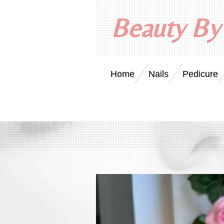
Ga
Beauty By
direct
naar
de
hoofdinhoud
Home
Nails
Pedicure