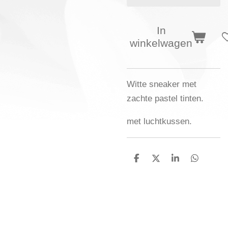
In
winkelwagen
Witte sneaker met
zachte pastel tinten.
met luchtkussen.
D
D
S
D
e
e
h
e
l
e
a
l
e
l
r
e
n
e
n
TOP