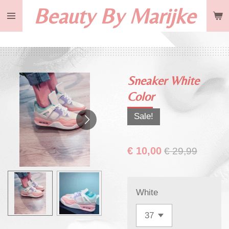
Beauty By Marijke
Ga
direct
naar
de
hoofdinhoud
Sneaker White
Color
Sale!
€ 10,00
€ 29,99
White