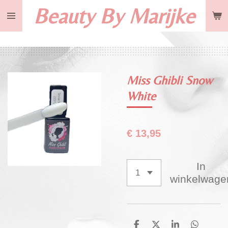
Beauty By Marijke
Ga
direct
naar
de
hoofdinhoud
Miss Ghibli Snow
White
€ 13,95
In
winkelwage