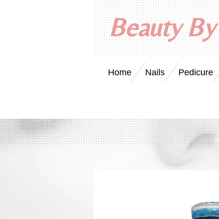
Ga
Beauty By
direct
naar
de
hoofdinhoud
Home
Nails
Pedicure