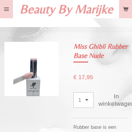
Beauty By Marijke
Ga
direct
naar
de
hoofdinhoud
Miss Ghibli Rubber
Base Nude
€ 17,95
In
winkelwage
Rubber base is een