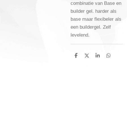
combinatie van Base en
builder gel. harder als
base maar flexibeler als
een buildergel. Zelf
levelend.
D
D
S
D
e
e
h
e
l
e
a
l
e
l
r
e
n
e
n