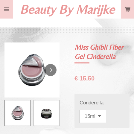
Beauty By Marijke
Ga
direct
naar
de
hoofdinhoud
Miss Ghibli Fiber
Gel Cinderella
€ 15,50
Conderella