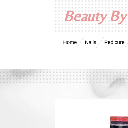
Ga
Beauty By
direct
naar
de
hoofdinhoud
Home
Nails
Pedicure