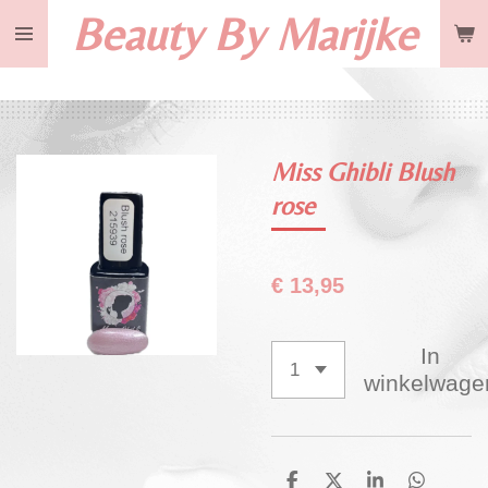
Beauty By Marijke
Ga
direct
naar
de
hoofdinhoud
Miss Ghibli Blush
rose
€ 13,95
In
winkelwage