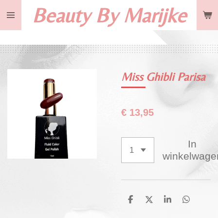
Beauty By Marijke
Ga
direct
naar
de
hoofdinhoud
Miss Ghibli Parisa
€ 13,95
In
winkelwage
D
D
S
D
e
e
h
e