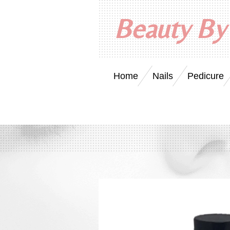
Ga
Beauty By
direct
naar
de
hoofdinhoud
Home
Nails
Pedicure