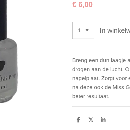
€ 6,00
In winkel
Breng een dun laagje a
drogen aan de lucht. On
nagelplaat. Zorgt voor
na deze ook de Miss Gh
beter resultaat.
D
D
S
e
e
h