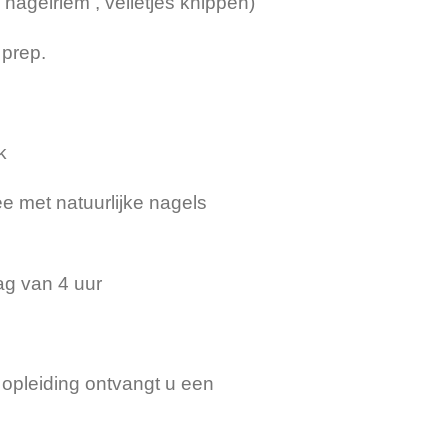
nagelriem , velletjes knippen)
 prep.
k
 met natuurlijke nagels
ag van 4 uur
opleiding ontvangt u een