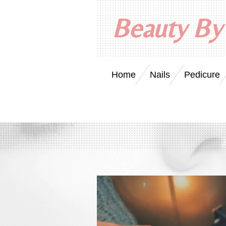
Ga
Beauty By
direct
naar
de
hoofdinhoud
Home
Nails
Pedicure