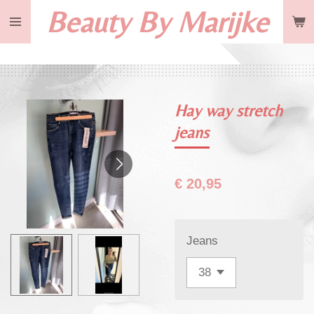
Beauty By Marijke
Ga
direct
naar
de
hoofdinhoud
Hay way stretch
jeans
€ 20,95
Jeans