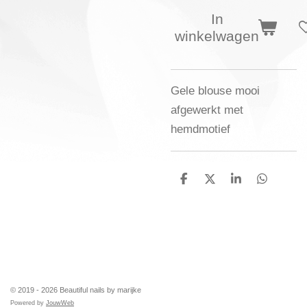
In
winkelwagen
Gele blouse mooi
afgewerkt met
hemdmotief
D
D
S
D
e
e
h
e
l
e
a
l
e
l
r
e
n
e
n
TOP
© 2019 - 2026 Beautiful nails by marijke
Powered by
JouwWeb