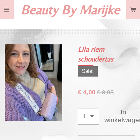
Beauty By Marijke
Ga
direct
naar
de
hoofdinhoud
Lila riem
schoudertas
Sale!
€ 4,00
€ 8,95
In
winkelwage