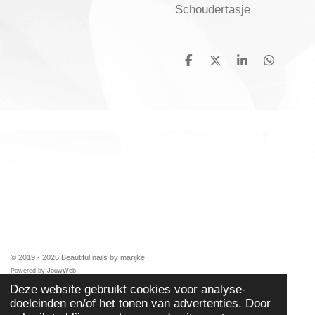
Schoudertasje
D
D
S
D
e
e
h
e
l
e
a
l
e
l
r
e
n
e
n
TOP
© 2019 - 2026 Beautiful nails by marijke
Powered by
JouwWeb
Deze website gebruikt cookies voor analyse-
doeleinden en/of het tonen van advertenties. Door