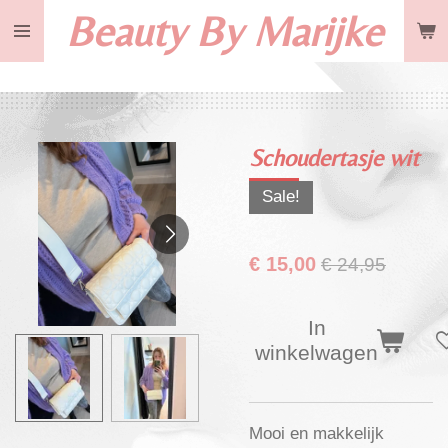
Beauty By Marijke
Ga
direct
naar
de
hoofdinhoud
Schoudertasje wit
Sale!
€ 15,00
€ 24,95
In
winkelwagen
Mooi en makkelijk